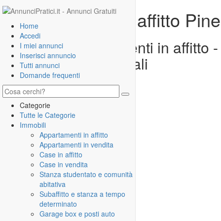
Appartamenti in affitto Pin
Home
Accedi
Annunci appartamenti in affitto 
I miei annunci
Inserisci annuncio
private e commerciali
Tutti annunci
Località:
Pinerolo
Domande frequenti
Categorie
Tutte le Categorie
Immobili
Appartamenti in affitto
Appartamenti in vendita
Case in affitto
Case in vendita
Stanza studentato e comunità
abitativa
Subaffitto e stanza a tempo
determinato
Garage box e posti auto