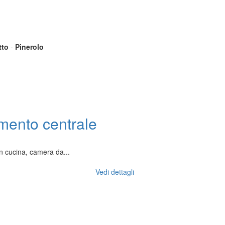
tto
-
Pinerolo
tamento centrale
on cucina, camera da...
Vedi dettagli