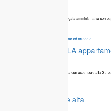
all’Amministrazione
Immobili
»
Appartamenti in affitto
Ced in Rimini centro offre lavoro ad impiegata amministrativa con es
contabilità,...
Rimini
-
20.04.2020
Offerta
GARBATELLA appartament
arredato
Immobili
»
Appartamenti in affitto
Appartamento al 6° piano di una palazzina con ascensore alla Garbatel
Roma
-
22.02.2020
Offerta
Pieve Ligure alta
Immobili
»
Appartamenti in affitto