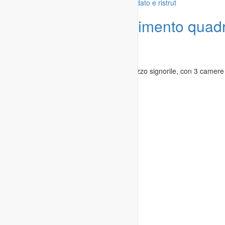
Offerta
Prati-Risorgimento quad
ristrut
Immobili
»
Appartamenti in affitto
Prati-Risorgimento appartamento in palazzo signorile, con 3 camere 
Roma
-
01.11.2020