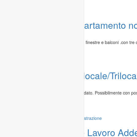
Offerta
Grande appartamento no
Immobili
»
Appartamenti in affitto
Spazioso appartamento a settefarine con finestre e balconi .con tre 
Gela
-
02.06.2020
Domanda
Cerco Bilocale/Triloc
Immobili
»
Appartamenti in affitto
Referenziata cerca bilocale/Trilocale arredato. Possibilmente con pos
transitorio da 12/18 mesi...
Rovereto
-
30.05.2020
Offerta
C.E.D. Offre Lavoro Adde