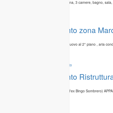
casa semindipendente su due livelli. Cucina, 3 camere, bagno, sala, 
Genova
-
17.02.2020
Offerta
Appartamento zona Mar
Immobili
»
Appartamenti in affitto
AFFITTASI APPARTAMENTO: Arredato nuovo al 2° piano , aria condi
matrimoniale, 1...
Venezia
-
13.10.2019
Offerta
Appartamento Ristruttur
Immobili
»
Appartamenti in affitto
Fittasi in Casoria Via Adda (nei pressi dell'ex Bingo Sombre
e AMMOBILIATO...
Casoria
-
27.07.2019