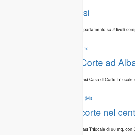
Offerta
Agnano fittasi
Immobili
»
Appartamenti in affitto
Zona Agnano. In un grazioso contesto appartamento su 2 livelli comp
Napoli
-
16.02.2019
Offerta
Trilocale in Corte ad Alb
Immobili
»
Appartamenti in affitto
Ad Albairate (Mi), nel Centro Paese, affittasi Casa di Corte Trilocale su 
Milano
-
09.01.2019
Offerta
Trilocale in corte nel cen
Immobili
»
Appartamenti in affitto
Ad Albairate (Mi), nel Centro Paese, affittasi Trilocale di 90 mq, con 