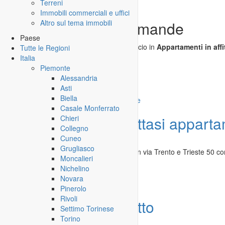
Terreni
Immobili commerciali e uffici
Tutte le offerte e domande
Altro sul tema immobili
Paese
Attualmente non è inserito nessun annuncio in
Appartamenti in affi
Tutte le Regioni
Italia
Piemonte
Inserisci annuncio
Alessandria
Registrazione veloce
con un solo passo!
Asti
Biella
Casale Monferrato
Offerta
Girifalco affittasi appar
Chieri
Collegno
Cuneo
Immobili
»
Appartamenti in affitto
Grugliasco
Girifalco affittasi appartamento 2° piano in via Trento e Trieste 50 c
Moncalieri
Nichelino
Catanzaro
-
31.12.2025
Novara
Pinerolo
Rivoli
Domanda
Casa affitto
Settimo Torinese
Torino
Immobili
»
Appartamenti in affitto