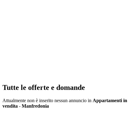
Tutte le offerte e domande
Attualmente non è inserito nessun annuncio in
Appartamenti in
vendita
-
Manfredonia
Inserisci annuncio
Registrazione veloce
con un solo passo!