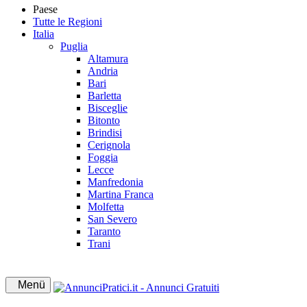
Paese
Tutte le Regioni
Italia
Puglia
Altamura
Andria
Bari
Barletta
Bisceglie
Bitonto
Brindisi
Cerignola
Foggia
Lecce
Manfredonia
Martina Franca
Molfetta
San Severo
Taranto
Trani
Menü