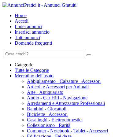
Home
Accedi
I miei annunci
Inserisci annuncio
Tutti annunci
Domande frequenti
Categorie
Tutte le Categorie
Mercatino dell'usato
Abbigliamento - Calzature - Accessori
Articoli e Accessori per Animali
Arte - Antiquariato
Audio - Car Hifi - Navigazione
Arredamenti e Attrezzature Professionali
Bambini - Giocattoli
Biciclette - Accessori
Casalinghi - Elettrodomestici
Collezionismo - Rarità
Computer - Notebook - Tablet - Accessori
Edificazione - Fai da te