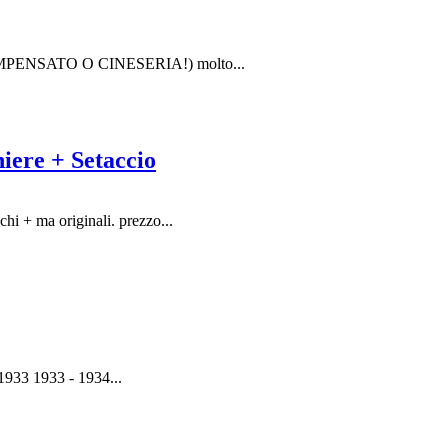
O COMPENSATO O CINESERIA!) molto...
iere + Setaccio
chi + ma originali. prezzo...
 1933 1933 - 1934...