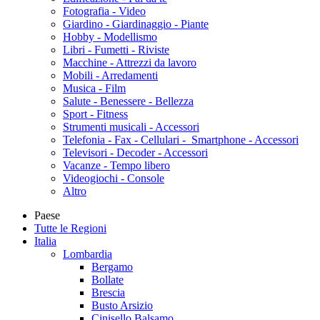
Fotografia - Video
Giardino - Giardinaggio - Piante
Hobby - Modellismo
Libri - Fumetti - Riviste
Macchine - Attrezzi da lavoro
Mobili - Arredamenti
Musica - Film
Salute - Benessere - Bellezza
Sport - Fitness
Strumenti musicali - Accessori
Telefonia - Fax - Cellulari - Smartphone - Accessori
Televisori - Decoder - Accessori
Vacanze - Tempo libero
Videogiochi - Console
Altro
Paese
Tutte le Regioni
Italia
Lombardia
Bergamo
Bollate
Brescia
Busto Arsizio
Cinisello Balsamo