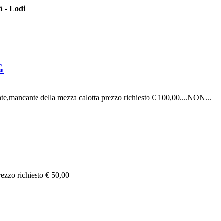
à
-
Lodi
G
ncante della mezza calotta prezzo richiesto € 100,00....NON...
zzo richiesto € 50,00