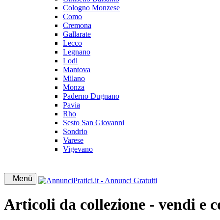
Cologno Monzese
Como
Cremona
Gallarate
Lecco
Legnano
Lodi
Mantova
Milano
Monza
Paderno Dugnano
Pavia
Rho
Sesto San Giovanni
Sondrio
Varese
Vigevano
Menü
Articoli da collezione - vendi e 