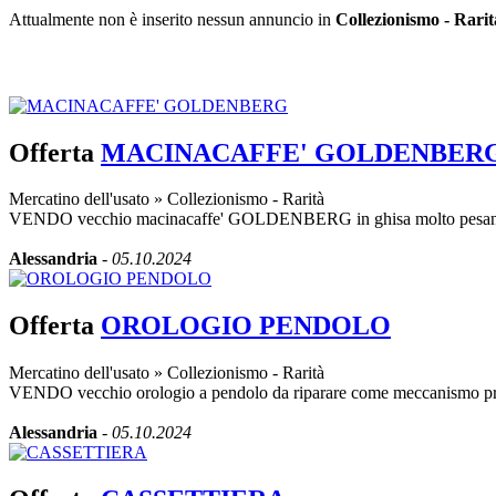
Attualmente non è inserito nessun annuncio in
Collezionismo - Rarit
Inserisci annuncio
Registrazione veloce
con un solo passo!
Offerta
MACINACAFFE' GOLDENBER
Mercatino dell'usato
»
Collezionismo - Rarità
VENDO vecchio macinacaffe' GOLDENBERG in ghisa molto pesante,ma
Alessandria
-
05.10.2024
Offerta
OROLOGIO PENDOLO
Mercatino dell'usato
»
Collezionismo - Rarità
VENDO vecchio orologio a pendolo da riparare come meccanismo pre
Alessandria
-
05.10.2024