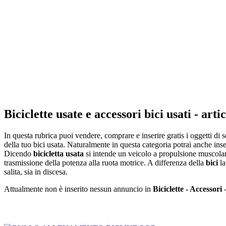
Biciclette usate e accessori bici usati - arti
In questa rubrica puoi vendere, comprare e inserire gratis i oggetti d
della tuo bici usata. Naturalmente in questa categoria potrai anche inse
Dicendo
bicicletta usata
si intende un veicolo a propulsione muscolare
trasmissione della potenza alla ruota motrice. A differenza della
bici
l
salita, sia in discesa.
Attualmente non è inserito nessun annuncio in
Biciclette - Accessori
Inserisci annuncio
Registrazione veloce
con un solo passo!