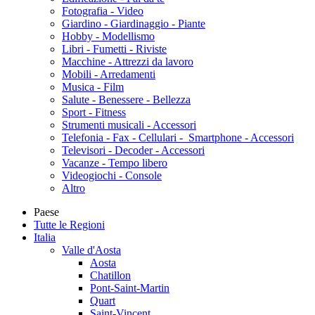
Fotografia - Video
Giardino - Giardinaggio - Piante
Hobby - Modellismo
Libri - Fumetti - Riviste
Macchine - Attrezzi da lavoro
Mobili - Arredamenti
Musica - Film
Salute - Benessere - Bellezza
Sport - Fitness
Strumenti musicali - Accessori
Telefonia - Fax - Cellulari - Smartphone - Accessori
Televisori - Decoder - Accessori
Vacanze - Tempo libero
Videogiochi - Console
Altro
Paese
Tutte le Regioni
Italia
Valle d'Aosta
Aosta
Chatillon
Pont-Saint-Martin
Quart
Saint-Vincent