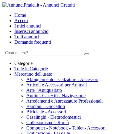
Home
Accedi
I miei annunci
Inserisci annuncio
Tutti annunci
Domande frequenti
Categorie
Tutte le Categorie
Mercatino dell'usato
Abbigliamento - Calzature - Accessori
Articoli e Accessori per Animali
Arte - Antiquariato
Audio - Car Hifi - Navigazione
Arredamenti e Attrezzature Professionali
Bambini - Giocattoli
Biciclette - Accessori
Casalinghi - Elettrodomestici
Collezionismo - Rarità
Computer - Notebook - Tablet - Accessori
Edificazione - Fai da te