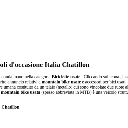
coli d'occasione Italia Chatillon
i seconda mano nella categoria
Biciclette usate
. Cliccando sul icona „inse
rire annuncio relativi a
mountain bike usate
e accessori per bici usati.
 umana costituito da un telaio (metallo) cui sono vincolate due ruote all
a
mountain bike usata
(spesso abbreviata in MTB) è una veicolo struttur
-
Chatillon