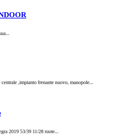
INDOOR
ua...
 centrale ,impianto frenante nuovo, manopole...
o
egra 2019 53/39 11/28 ruote...