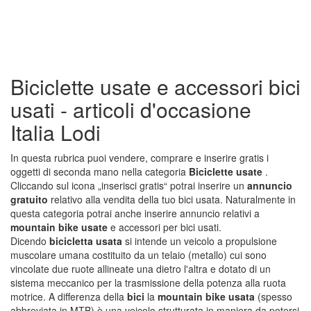
Biciclette usate e accessori bici
usati - articoli d'occasione
Italia Lodi
In questa rubrica puoi vendere, comprare e inserire gratis i
oggetti di seconda mano nella categoria
Biciclette usate
.
Cliccando sul icona „inserisci gratis“ potrai inserire un
annuncio
gratuito
relativo alla vendita della tuo bici usata. Naturalmente in
questa categoria potrai anche inserire annuncio relativi a
mountain bike usate
e accessori per bici usati.
Dicendo
bicicletta usata
si intende un veicolo a propulsione
muscolare umana costituito da un telaio (metallo) cui sono
vincolate due ruote allineate una dietro l'altra e dotato di un
sistema meccanico per la trasmissione della potenza alla ruota
motrice. A differenza della
bici
la
mountain bike usata
(spesso
abbreviata in MTB) è una veicolo strutturata in maniera da potersi