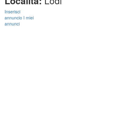
Località:
Lodi
Inserisci
annuncio
I miei
annunci