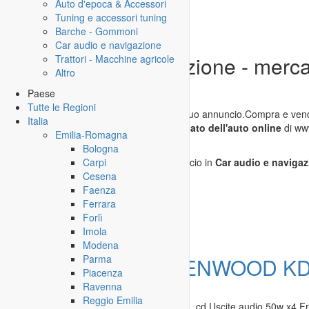
Auto d'epoca & Accessori
Tuning e accessori tuning
Barche - Gommoni
Car audio e navigazione
Car audio e navigazione - mercat
Trattori - Macchine agricole
Altro
Modena
Paese
Tutte le Regioni
In questa categoria puo inserire gratis il tuo annuncio.Compra e vendi
Italia
navigatori usati
! Cerca e trova nel
mercato dell'auto online
di www
Emilia-Romagna
immagini
.
Nessuna registrazione
!
Bologna
Attualmente non è inserito nessun annuncio in
Car audio e naviga
Carpi
Cesena
Faenza
Inserisci annuncio
Ferrara
Registrazione veloce
con un solo passo!
Forlì
Imola
Modena
Parma
Offerta
STEREO KENWOOD KD
Piacenza
Ravenna
Motori
»
Car audio e navigazione
Reggio Emilia
STEREO KENWOOD KDC W 4027 Radio, cd Uscite audio 50w x4 Front