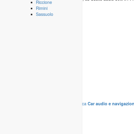
Riccione
Rimini
Potenza
-
30.01.2017
Sassuolo
Mostra
tutti gli annunci
della rubrica
Car audio e navigazio
Condizioni generali di contratto
Condizioni d'uso
Informativa sulla privacy