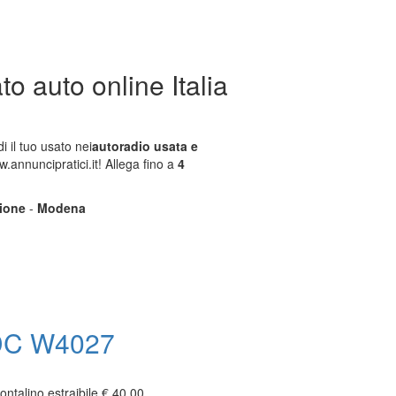
o auto online Italia
 il tuo usato nei
autoradio usata e
.annuncipratici.it! Allega fino a
4
zione
-
Modena
C W4027
alino estraibile € 40,00