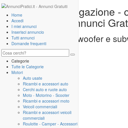
Car audio e navigazione - 
Home
articoli usati - Annunci Gr
Accedi
I miei annunci
Inserisci annuncio
tweeter, midrange, woofer e sub
Tutti annunci
Domande frequenti
lettoro-CD
Località:
Modena
Categorie
Tutte le Categorie
Motori
Auto usate
Ricambi e accessori auto
Cerchi auto e ruote auto
Moto - Motorino - Scooter
Ricambi e accessori moto
Veicoli commerciali
Ricambi e accessori veicoli
commerciali
Roulotte - Camper - Accessori