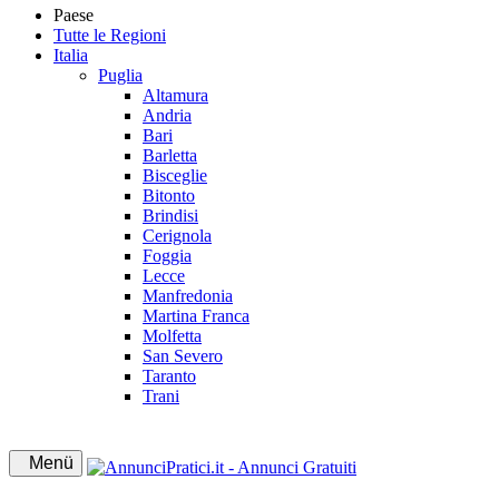
Paese
Tutte le Regioni
Italia
Puglia
Altamura
Andria
Bari
Barletta
Bisceglie
Bitonto
Brindisi
Cerignola
Foggia
Lecce
Manfredonia
Martina Franca
Molfetta
San Severo
Taranto
Trani
Menü