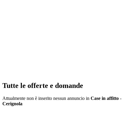
Tutte le offerte e domande
Attualmente non è inserito nessun annuncio in
Case in affitto
-
Cerignola
Inserisci annuncio
Registrazione veloce
con un solo passo!