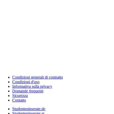
Condizioni generali di contratto
Condizioni d'uso
Informativa sulla privacy
Domande frequenti
Sicurezza
Contatto
Studenteninserate.de
Studenteninserate.at