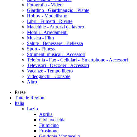
Fotografia - Video
Giardino - Giardinaggio - Piante
Hobby - Modellismo
Libri - Fumetti - Riviste
Macchine - Attrezzi da lavoro
Mobili - Arredamenti
Musica - Film
Salute - Benessere - Bellezza
Sport - Fitness
Strumenti musicali - Accessori
Telefonia - Fax - Cellulari - Smartphone - Accessori
Televisori - Decoder - Accessori
Vacanze - Tempo libero
Videogiochi - Console
Altro
Paese
Tutte le Regioni
Italia
Lazio
Aprilia
Civitavecchia
Fiumicino
Frosinone
Guidonia Montecelio