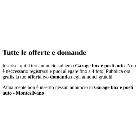
Tutte le offerte e domande
Inserisci qui il tuo annuncio sul tema
Garage box e posti auto
. Non
è neccessario registrarsi e puoi allegare fino a 4 foto. Pubblica ora
gratis
la tuo
offerta
e/o
domanda
negli annunci gratuiti
Attualmente non è inserito nessun annuncio in
Garage box e posti
auto
-
Montesilvano
Inserisci annuncio
Registrazione veloce
con un solo passo!