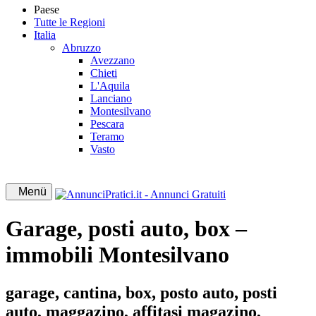
Paese
Tutte le Regioni
Italia
Abruzzo
Avezzano
Chieti
L'Aquila
Lanciano
Montesilvano
Pescara
Teramo
Vasto
Menü
Garage, posti auto, box –
immobili Montesilvano
garage, cantina, box, posto auto, posti
auto, maggazino, affitasi magazino,