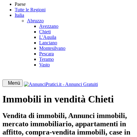
Paese
Tutte le Regioni
Italia
Abruzzo
Avezzano
Chieti
L'Aquila
Lanciano
Montesilvano
Pescara
Teramo
Vasto
Menü
Immobili in vendità Chieti
Vendita di immobili, Annunci immobili,
mercato immobiliario, appartamenti in
affitto, compra-vendita immobili, case in