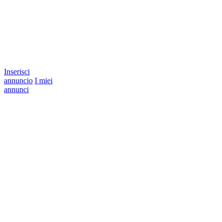
Inserisci
annuncio
I miei
annunci