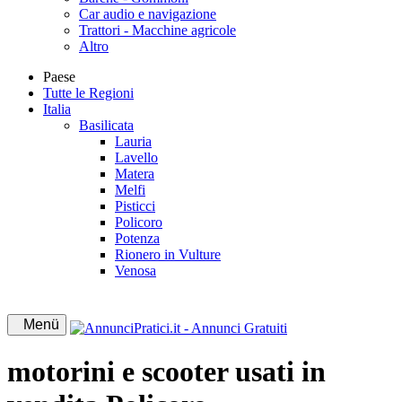
Car audio e navigazione
Trattori - Macchine agricole
Altro
Paese
Tutte le Regioni
Italia
Basilicata
Lauria
Lavello
Matera
Melfi
Pisticci
Policoro
Potenza
Rionero in Vulture
Venosa
Menü
motorini e scooter usati in