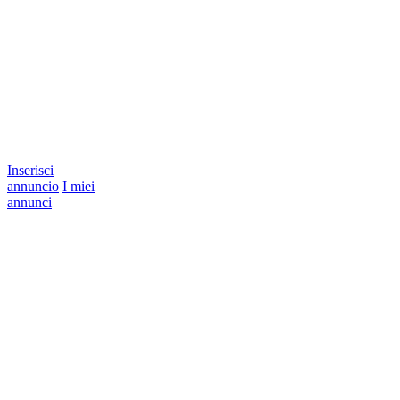
Inserisci
annuncio
I miei
annunci