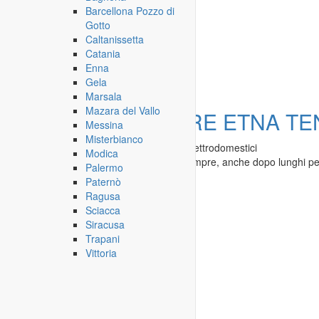
Barcellona Pozzo di
Gotto
Caltanissetta
Catania
Enna
Tutti (1)
Offerte (1)
Domande (0)
Gela
Marsala
Mazara del Vallo
Offerta
ZANZARIERE ETNA TE
Messina
Misterbianco
Compra e vendi (usato)
»
Casalinghi - Elettrodomestici
Modica
La zanzariera ETNA TENDE funziona sempre, anche dopo lunghi periodi
Palermo
Paternò
Paternò
-
31.07.2016
Ragusa
Sciacca
Siracusa
Trapani
Vittoria