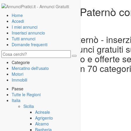
Annunci gratuiti Paternò co
Home
usato
Accedi
I miei annunci
Inserisci annuncio
Annunci gratuiti Paternò - inserzi
Tutti annunci
Domande frequenti
per pubblicare annunci gratuiti 
appartamenti, lavoro e offerte se
Categorie
annunci pubblicati in 70 categor
Mercatino dell'usato
Motori
Immobili
Paese
Tutte le Regioni
Italia
Sicilia
Acireale
Agrigento
Alcamo
Bagheria