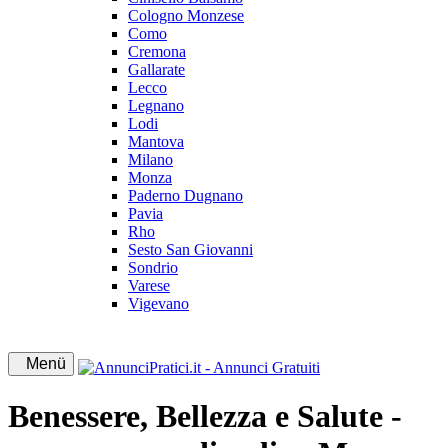
Cologno Monzese
Como
Cremona
Gallarate
Lecco
Legnano
Lodi
Mantova
Milano
Monza
Paderno Dugnano
Pavia
Rho
Sesto San Giovanni
Sondrio
Varese
Vigevano
Menü
Benessere, Bellezza e Salute -