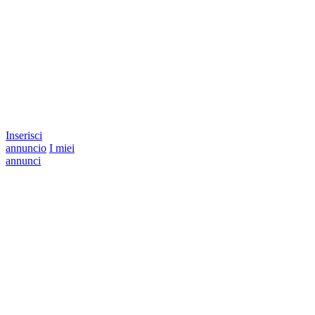
Inserisci
annuncio
I miei
annunci