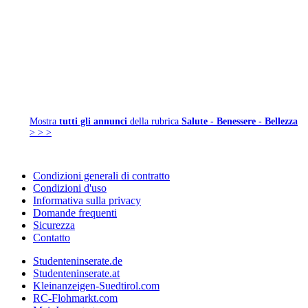
Mostra
tutti gli annunci
della rubrica
Salute - Benessere - Bellezza
> > >
Condizioni generali di contratto
Condizioni d'uso
Informativa sulla privacy
Domande frequenti
Sicurezza
Contatto
Studenteninserate.de
Studenteninserate.at
Kleinanzeigen-Suedtirol.com
RC-Flohmarkt.com