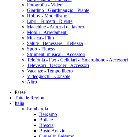
Fotografia - Video
Giardino - Giardinaggio - Piante
Hobby - Modellismo
Libri - Fumetti - Riviste
Macchine - Attrezzi da lavoro
Mobili - Arredamenti
Musica - Film
Salute - Benessere - Bellezza
Sport - Fitness
Strumenti musicali - Accessori
Telefonia - Fax - Cellulari - Smartphone - Accessori
Televisori - Decoder - Accessori
Vacanze - Tempo libero
Videogiochi - Console
Altro
Paese
Tutte le Regioni
Italia
Lombardia
Bergamo
Bollate
Brescia
Busto Arsizio
Cinisello Balsamo