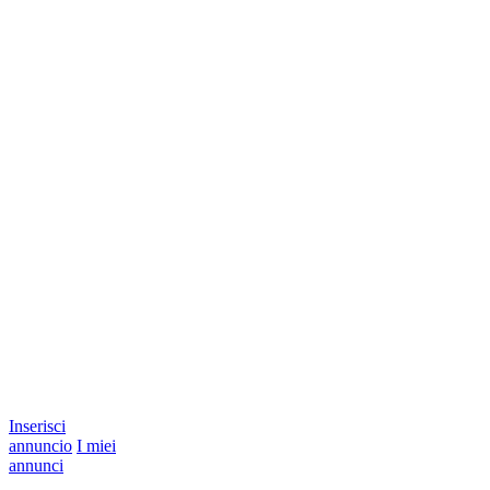
Inserisci
annuncio
I miei
annunci