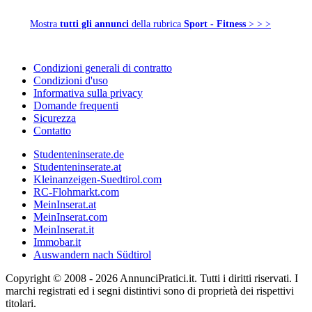
Mostra
tutti gli annunci
della rubrica
Sport - Fitness
> > >
Condizioni generali di contratto
Condizioni d'uso
Informativa sulla privacy
Domande frequenti
Sicurezza
Contatto
Studenteninserate.de
Studenteninserate.at
Kleinanzeigen-Suedtirol.com
RC-Flohmarkt.com
MeinInserat.at
MeinInserat.com
MeinInserat.it
Immobar.it
Auswandern nach Südtirol
Copyright © 2008 - 2026 AnnunciPratici.it. Tutti i diritti riservati. I
marchi registrati ed i segni distintivi sono di proprietà dei rispettivi
titolari.