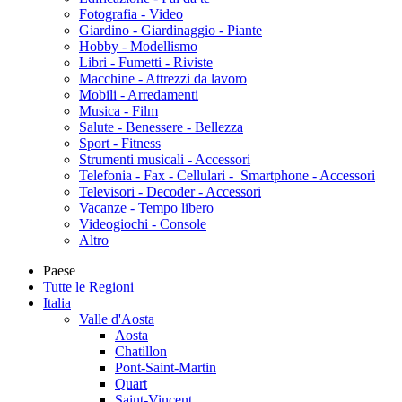
Fotografia - Video
Giardino - Giardinaggio - Piante
Hobby - Modellismo
Libri - Fumetti - Riviste
Macchine - Attrezzi da lavoro
Mobili - Arredamenti
Musica - Film
Salute - Benessere - Bellezza
Sport - Fitness
Strumenti musicali - Accessori
Telefonia - Fax - Cellulari - Smartphone - Accessori
Televisori - Decoder - Accessori
Vacanze - Tempo libero
Videogiochi - Console
Altro
Paese
Tutte le Regioni
Italia
Valle d'Aosta
Aosta
Chatillon
Pont-Saint-Martin
Quart
Saint-Vincent