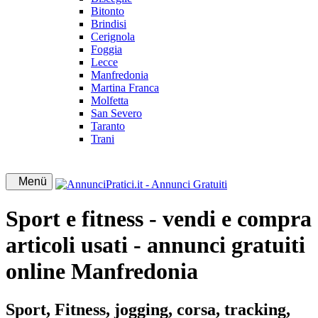
Bitonto
Brindisi
Cerignola
Foggia
Lecce
Manfredonia
Martina Franca
Molfetta
San Severo
Taranto
Trani
Menü
Sport e fitness - vendi e compra
articoli usati - annunci gratuiti
online Manfredonia
Sport, Fitness, jogging, corsa, tracking,