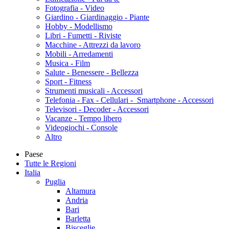
Fotografia - Video
Giardino - Giardinaggio - Piante
Hobby - Modellismo
Libri - Fumetti - Riviste
Macchine - Attrezzi da lavoro
Mobili - Arredamenti
Musica - Film
Salute - Benessere - Bellezza
Sport - Fitness
Strumenti musicali - Accessori
Telefonia - Fax - Cellulari - Smartphone - Accessori
Televisori - Decoder - Accessori
Vacanze - Tempo libero
Videogiochi - Console
Altro
Paese
Tutte le Regioni
Italia
Puglia
Altamura
Andria
Bari
Barletta
Bisceglie