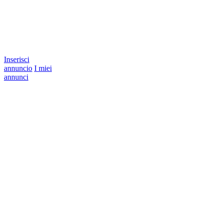
Inserisci
annuncio
I miei
annunci