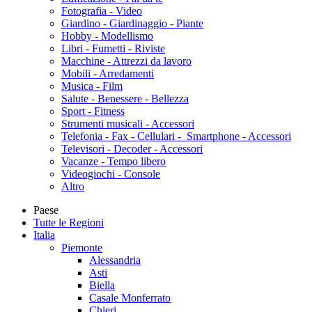
Fotografia - Video
Giardino - Giardinaggio - Piante
Hobby - Modellismo
Libri - Fumetti - Riviste
Macchine - Attrezzi da lavoro
Mobili - Arredamenti
Musica - Film
Salute - Benessere - Bellezza
Sport - Fitness
Strumenti musicali - Accessori
Telefonia - Fax - Cellulari - Smartphone - Accessori
Televisori - Decoder - Accessori
Vacanze - Tempo libero
Videogiochi - Console
Altro
Paese
Tutte le Regioni
Italia
Piemonte
Alessandria
Asti
Biella
Casale Monferrato
Chieri