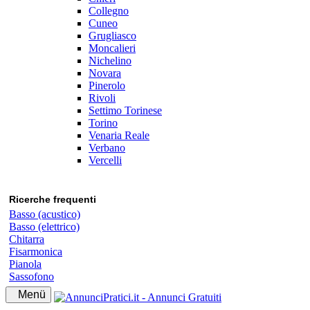
Collegno
Cuneo
Grugliasco
Moncalieri
Nichelino
Novara
Pinerolo
Rivoli
Settimo Torinese
Torino
Venaria Reale
Verbano
Vercelli
Ricerche frequenti
Basso (acustico)
Basso (elettrico)
Chitarra
Fisarmonica
Pianola
Sassofono
Menü