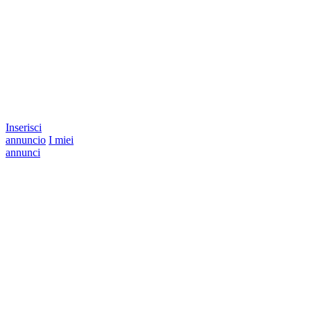
Inserisci
annuncio
I miei
annunci