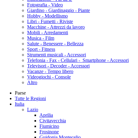
Fotografia - Video
Giardino - Giardinaggio - Piante
Hobby - Modellismo
Libri - Fumetti - Riviste
Macchine - Attrezzi da lavoro
Mobili - Arredamenti
Musica - Film
Salute - Benessere - Bellezza
Sport - Fitness
Strumenti musicali - Accessori
Telefonia - Fax - Cellulari - Smartphone - Accessori
Televisori - Decoder - Accessori
Vacanze - Tempo libero
Videogiochi - Console
Altro
Paese
Tutte le Regioni
Italia
Lazio
Aprilia
Civitavecchia
Fiumicino
Frosinone
Guidonia Montecelio