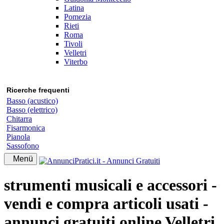
Latina
Pomezia
Rieti
Roma
Tivoli
Velletri
Viterbo
Ricerche frequenti
Basso (acustico)
Basso (elettrico)
Chitarra
Fisarmonica
Pianola
Sassofono
Menü
strumenti musicali e accessori -
vendi e compra articoli usati -
annunci gratuiti online Velletri