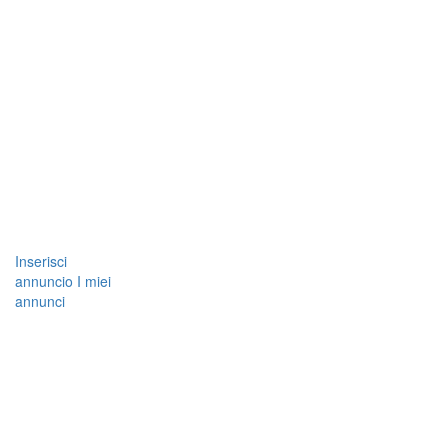
Inserisci
annuncio
I miei
annunci