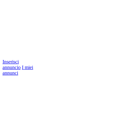
Inserisci
annuncio
I miei
annunci