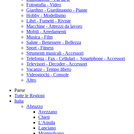
Fotografia - Video
Giardino - Giardinaggio - Piante
Hobby - Modellismo
Libri - Fumetti - Riviste
Macchine - Attrezzi da lavoro
Mobili - Arredamenti
Musica - Film
Salute - Benessere - Bellezza
Sport - Fitness
Strumenti musicali - Accessori
Telefonia - Fax - Cellulari - Smartphone - Accessori
Televisori - Decoder - Accessori
Vacanze - Tempo libero
Videogiochi - Console
Altro
Paese
Tutte le Regioni
Italia
Abruzzo
Avezzano
Chieti
L'Aquila
Lanciano
Montesilvano