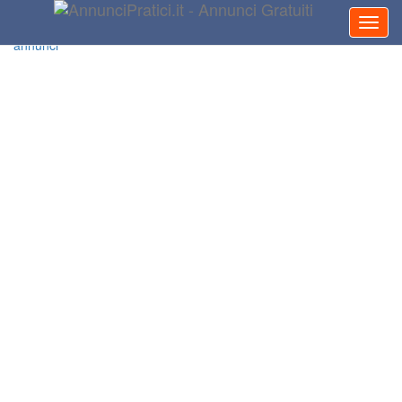
Inserisci
annuncio
I miei
annunci