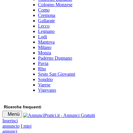
Cologno Monzese
Como
Cremona
Gallarate
Lecco
Legnano
Lodi
Mantova
Milano
Monza
Paderno Dugnano
Pavia
Rho
Sesto San Giovanni
Sondrio
Varese
Vigevano
Ricerche frequenti
Menü
Inserisci
annuncio
I miei
annunci