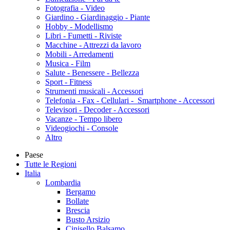
Fotografia - Video
Giardino - Giardinaggio - Piante
Hobby - Modellismo
Libri - Fumetti - Riviste
Macchine - Attrezzi da lavoro
Mobili - Arredamenti
Musica - Film
Salute - Benessere - Bellezza
Sport - Fitness
Strumenti musicali - Accessori
Telefonia - Fax - Cellulari - Smartphone - Accessori
Televisori - Decoder - Accessori
Vacanze - Tempo libero
Videogiochi - Console
Altro
Paese
Tutte le Regioni
Italia
Lombardia
Bergamo
Bollate
Brescia
Busto Arsizio
Cinisello Balsamo