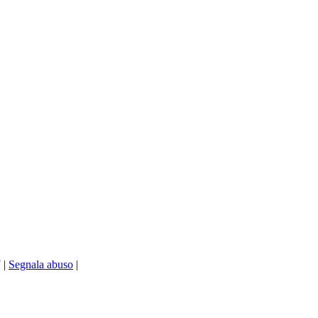
7
|
Segnala abuso
|