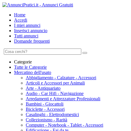
Home
Accedi
I miei annunci
Inserisci annuncio
Tutti annunci
Domande frequenti
Categorie
Tutte le Categorie
Mercatino dell'usato
Abbigliamento - Calzature - Accessori
Articoli e Accessori per Animali
Arte - Antiquariato
Audio - Car Hifi - Navigazione
Arredamenti e Attrezzature Professionali
Bambini - Giocattoli
Biciclette - Accessori
Casalinghi - Elettrodomestici
Collezionismo - Rarità
Computer - Notebook - Tablet - Accessori
Edificazione - Fai da te