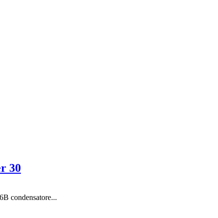
er 30
66B condensatore...