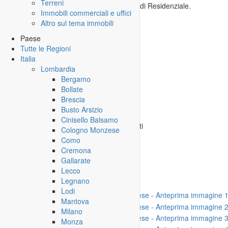
Terreni
quale è possibile realizzare oltre 120 mq di Residenziale.
Immobili commerciali e uffici
La richiesta è di euro 120.000
Altro sul tema immobili
Per informazioni e visite
Paese
Manzoni Maurizio Mediatore
Tutte le Regioni
cell. 3477195626
Italia
Piazza Garibaldi 20
Lombardia
Albairate (Mi)
Bergamo
Bollate
Informazioni di contatto
Brescia
Busto Arsizio
Localitá:
20080 Albairate
Cinisello Balsamo
Telefono:
Visibile solo per utenti registrati
Cologno Monzese
=> vai al
Login
o alla
Registrazione
Como
Cremona
Rispondi
Gallarate
Lecco
Legnano
Lodi
Mantova
Milano
Monza