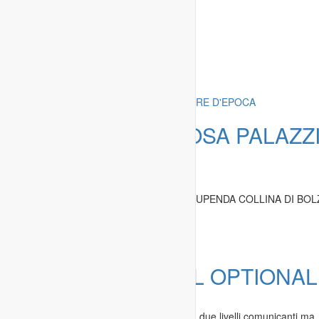
Annunci simili
Offerta:
PRESTIGIOSA PALAZZI
D'EPOCA
Immobili
»
Case in vendita
GENOVA, PRIMA PERIFERIA, NELLA STUPENDA COLLINA DI BO
Genova
-
25.08.2016
Offerta:
VILLA FULL OPTIONAL
Immobili
»
Case in vendita
Vendo come privato Villa indipendente su due livelli comunicanti ma..