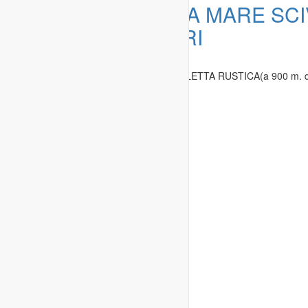
Offerta:
SARDEGNA MARE SCIV
TERRENI COSTIERI
Immobili
»
Case in vendita
SCIVU-Mare di Sardegna OFFRESI: VILLETTA RUSTICA(a 900 m. da
Medio Campidano
-
12.09.2016
Condizioni generali di contratto
Condizioni d'uso
Informativa sulla privacy
Domande frequenti
Sicurezza
Contatto
Studenteninserate.de
Studenteninserate.at
Kleinanzeigen-Suedtirol.com
RC-Flohmarkt.com
MeinInserat.at
MeinInserat.com