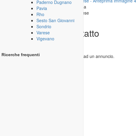
Paderno Dugnano
Per ingrandire l'immagina clicca su di essa
Pavia
Rho
Sesto San Giovanni
Sondrio
Informazioni di contatto
Varese
Vigevano
Rispondere a questo annuncio
Avviso
Ricerche frequenti
Solo utenti registrati possono rispondere ad un annuncio.
=> vai al
Login
o alla
Registrazione