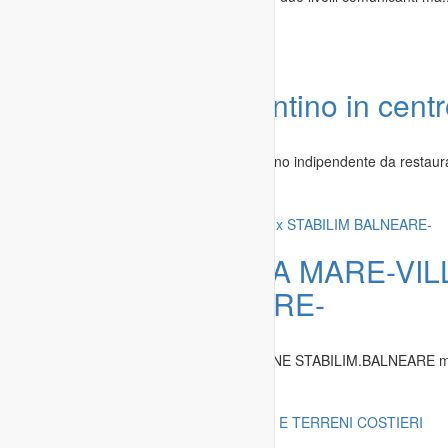
Olbia
-
18.04.2020
Offerta:
Appartamentino in centr
Immobili
»
Case in vendita
Scicli, vendo al 1° piano un appartamentino indipendente da restaura
Ragusa
-
24.03.2018
Offerta:
SARDEGNA MARE-VILL
STABILIM BALNEARE-
Immobili
»
Case in vendita
SARDEGNA-MARE DI SCIVU- CREAZIONE STABILIM.BALNEARE mare
Medio Campidano
-
19.08.2016