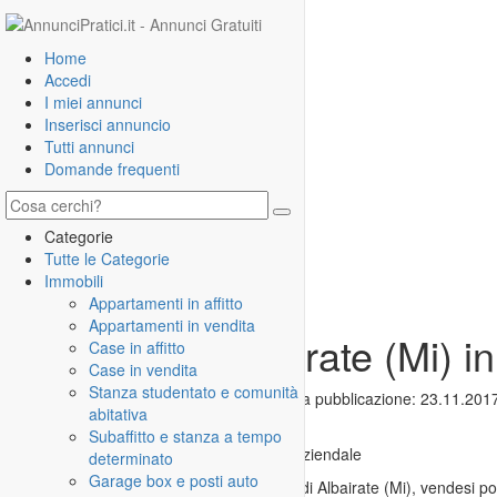
Home
Accedi
I miei annunci
Inserisci annuncio
Tutti annunci
Domande frequenti
Categorie
Tutte le Categorie
Immobili
Appartamenti in affitto
Appartamenti in vendita
Rustico ad Albairate (Mi) 
Case in affitto
Case in vendita
Stanza studentato e comunità
N°:
134583
| Visualizzazioni:
1508
| Prima pubblicazione:
23.11.201
abitativa
Subaffitto e stanza a tempo
14.01.2019, 09:45
Offerta
|
Annuncio aziendale
determinato
Garage box e posti auto
Nella Piazza Garibaldi, posta nel Centro di Albairate (Mi), vendesi po