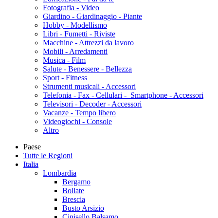
Fotografia - Video
Giardino - Giardinaggio - Piante
Hobby - Modellismo
Libri - Fumetti - Riviste
Macchine - Attrezzi da lavoro
Mobili - Arredamenti
Musica - Film
Salute - Benessere - Bellezza
Sport - Fitness
Strumenti musicali - Accessori
Telefonia - Fax - Cellulari - Smartphone - Accessori
Televisori - Decoder - Accessori
Vacanze - Tempo libero
Videogiochi - Console
Altro
Paese
Tutte le Regioni
Italia
Lombardia
Bergamo
Bollate
Brescia
Busto Arsizio
Cinisello Balsamo