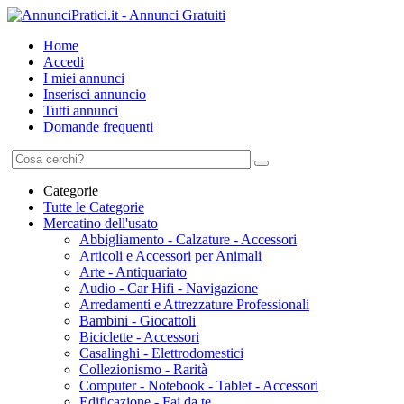
Home
Accedi
I miei annunci
Inserisci annuncio
Tutti annunci
Domande frequenti
Categorie
Tutte le Categorie
Mercatino dell'usato
Abbigliamento - Calzature - Accessori
Articoli e Accessori per Animali
Arte - Antiquariato
Audio - Car Hifi - Navigazione
Arredamenti e Attrezzature Professionali
Bambini - Giocattoli
Biciclette - Accessori
Casalinghi - Elettrodomestici
Collezionismo - Rarità
Computer - Notebook - Tablet - Accessori
Edificazione - Fai da te