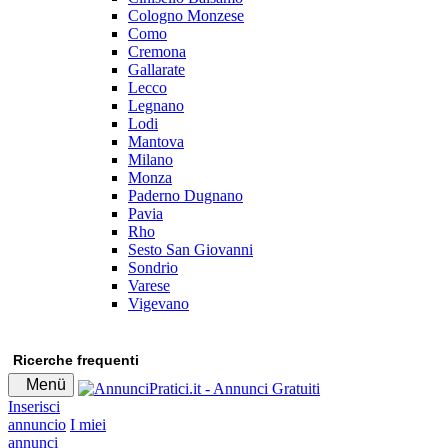
Cologno Monzese
Como
Cremona
Gallarate
Lecco
Legnano
Lodi
Mantova
Milano
Monza
Paderno Dugnano
Pavia
Rho
Sesto San Giovanni
Sondrio
Varese
Vigevano
Ricerche frequenti
Menü
Inserisci
annuncio
I miei
annunci