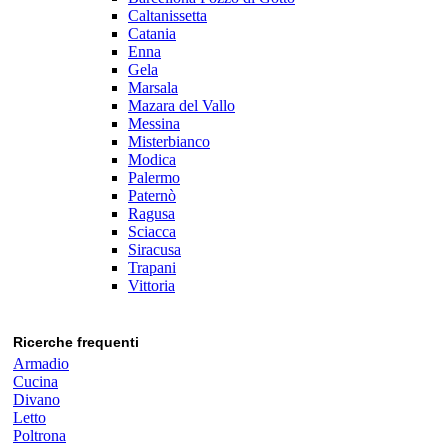
Caltanissetta
Catania
Enna
Gela
Marsala
Mazara del Vallo
Messina
Misterbianco
Modica
Palermo
Paternò
Ragusa
Sciacca
Siracusa
Trapani
Vittoria
Ricerche frequenti
Armadio
Cucina
Divano
Letto
Poltrona