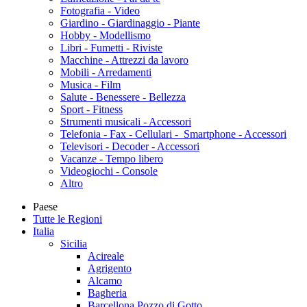
Fotografia - Video
Giardino - Giardinaggio - Piante
Hobby - Modellismo
Libri - Fumetti - Riviste
Macchine - Attrezzi da lavoro
Mobili - Arredamenti
Musica - Film
Salute - Benessere - Bellezza
Sport - Fitness
Strumenti musicali - Accessori
Telefonia - Fax - Cellulari - Smartphone - Accessori
Televisori - Decoder - Accessori
Vacanze - Tempo libero
Videogiochi - Console
Altro
Paese
Tutte le Regioni
Italia
Sicilia
Acireale
Agrigento
Alcamo
Bagheria
Barcellona Pozzo di Gotto