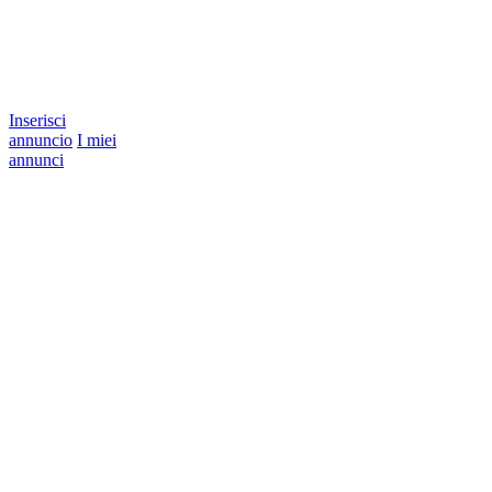
Inserisci
annuncio
I miei
annunci