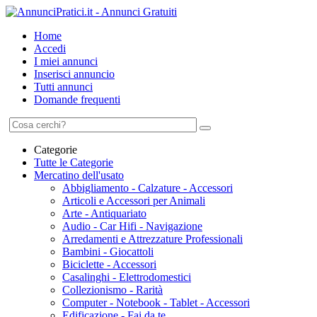
Home
Accedi
I miei annunci
Inserisci annuncio
Tutti annunci
Domande frequenti
Categorie
Tutte le Categorie
Mercatino dell'usato
Abbigliamento - Calzature - Accessori
Articoli e Accessori per Animali
Arte - Antiquariato
Audio - Car Hifi - Navigazione
Arredamenti e Attrezzature Professionali
Bambini - Giocattoli
Biciclette - Accessori
Casalinghi - Elettrodomestici
Collezionismo - Rarità
Computer - Notebook - Tablet - Accessori
Edificazione - Fai da te