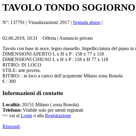
TAVOLO TONDO SOGIORNO, 
N°:
137791
| Visualizzazioni:
2917
|
Segnala abuso
|
02.06.2019, 10:31
Offerta
|
Annuncio privato
Tavolo con base in noce, legno massello. Impellicciatura del piano in 
DIMENSIONI APERTO L x H x P : 158 x 77 x 118
DIMENSIONI CHIUSO L x H x P : 118 x H 77 x 118
RITIRO: IN LOCO
STILE: arte povera.
RITIRO: : in loco a carico dell’acquirente Milano zona Bonola
€ : 300
Informazioni di contatto
Localitá:
20151 Milano ( zona Bonola)
Telefono:
Visibile solo per utenti registrati
=> vai al
Login
o alla
Registrazione
Rispondi