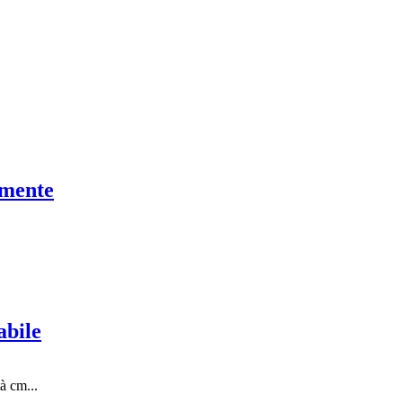
rmente
abile
à cm...