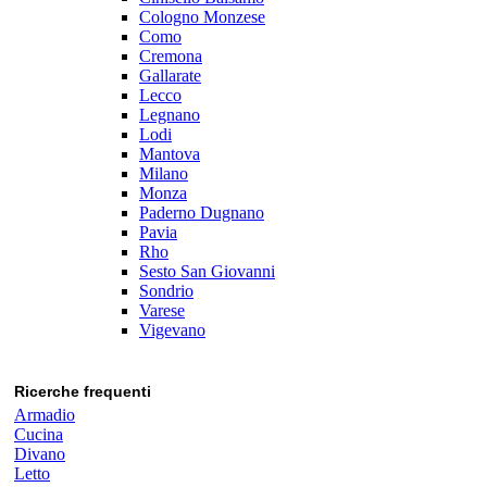
Cologno Monzese
Como
Cremona
Gallarate
Lecco
Legnano
Lodi
Mantova
Milano
Monza
Paderno Dugnano
Pavia
Rho
Sesto San Giovanni
Sondrio
Varese
Vigevano
Ricerche frequenti
Armadio
Cucina
Divano
Letto