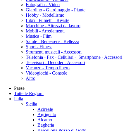
Fotografia - Video
Giardino - Giardinaggio - Piante
Hobby - Modellismo
Libri - Fumetti - Riviste
Macchine - Attrezzi da lavoro
Mobili - Arredamenti
Musica - Film
Salute - Benessere - Bellezza
Sport - Fitness
Strumenti musicali - Accessori
Telefonia - Fax - Cellulari - Smartphone - Accessori
Televisori - Decoder - Accessori
Vacanze - Tempo libero
Videogiochi - Console
Altro
Paese
Tutte le Regioni
Italia
Sicilia
Acireale
Agrigento
Alcamo
Bagheria
Barcellona Pozzo di Gotto