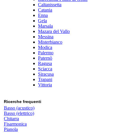
Caltanissetta
Catania
Enna
Gela
Marsala
Mazara del Vallo
Messina
Misterbianco
Modica
Palermo
Paternò
Ragusa
Sciacca
Siracusa
Trapani
Vittoria
Ricerche frequenti
Basso (acustico)
Basso (elettrico)
Chitarra
Fisarmonica
Pianola