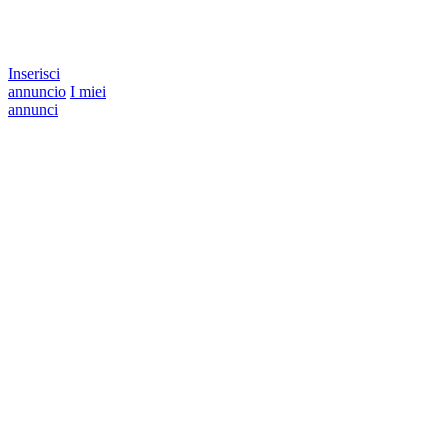
Inserisci
annuncio
I miei
annunci