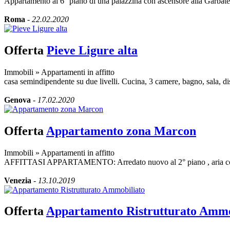
Appartamento al 6° piano di una palazzina con ascensore alla Garbatella
Roma
-
22.02.2020
Offerta
Pieve Ligure alta
Immobili
»
Appartamenti in affitto
casa semindipendente su due livelli. Cucina, 3 camere, bagno, sala, di
Genova
-
17.02.2020
Offerta
Appartamento zona Marcon
Immobili
»
Appartamenti in affitto
AFFITTASI APPARTAMENTO: Arredato nuovo al 2° piano , aria condi
Venezia
-
13.10.2019
Offerta
Appartamento Ristrutturato Ammo