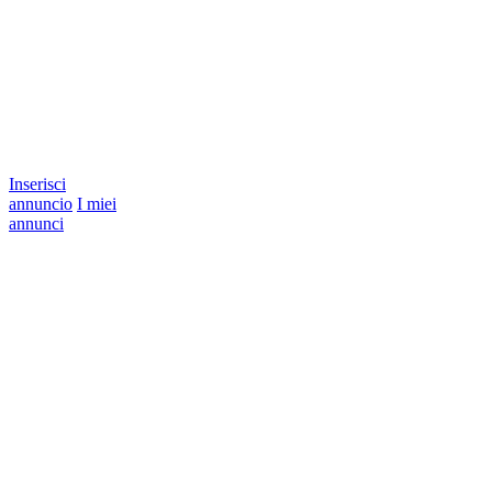
Inserisci
annuncio
I miei
annunci