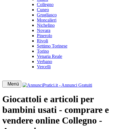
Collegno
Cuneo
Grugliasco
Moncalieri
Nichelino
Novara
Pinerolo
Rivoli
Settimo Torinese
Torino
Venaria Reale
Verbano
Vercelli
Menü
Giocattoli e articoli per
bambini usati - comprare e
vendere online Collegno -