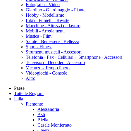
Fotografia - Video
Giardino - Giardinaggio - Piante
Hobby - Modellismo
Libri - Fumetti - Riviste
Macchine - Attrezzi da lavoro
Mobili - Arredamenti
Musica - Film
Salute - Benessere - Bellezza
Sport - Fitness
Strumenti musicali - Accessori
Telefonia - Fax - Cellulari - Smartphone - Accessori
Televisori - Decoder - Accessori
Vacanze - Tempo libero
Videogiochi - Console
Altro
Paese
Tutte le Regioni
Italia
Piemonte
Alessandria
Asti
Biella
Casale Monferrato
Chieri