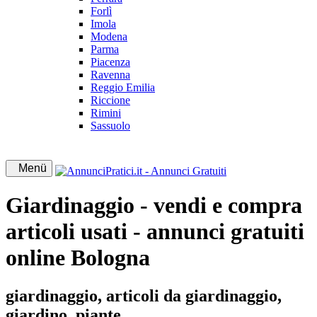
Forlì
Imola
Modena
Parma
Piacenza
Ravenna
Reggio Emilia
Riccione
Rimini
Sassuolo
Menü
Giardinaggio - vendi e compra
articoli usati - annunci gratuiti
online Bologna
giardinaggio, articoli da giardinaggio,
giardino, piante