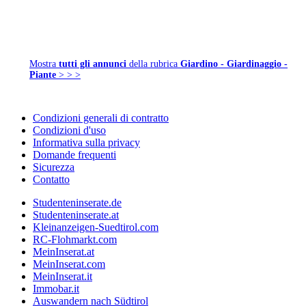
Mostra
tutti gli annunci
della rubrica
Giardino - Giardinaggio -
Piante
> > >
Condizioni generali di contratto
Condizioni d'uso
Informativa sulla privacy
Domande frequenti
Sicurezza
Contatto
Studenteninserate.de
Studenteninserate.at
Kleinanzeigen-Suedtirol.com
RC-Flohmarkt.com
MeinInserat.at
MeinInserat.com
MeinInserat.it
Immobar.it
Auswandern nach Südtirol