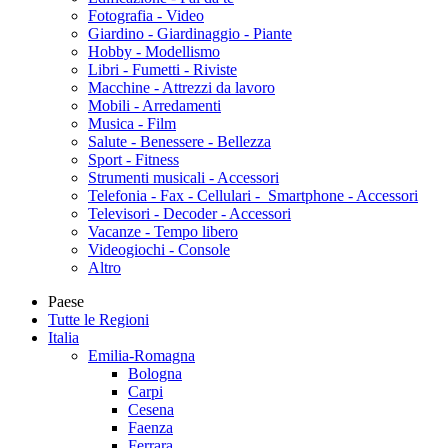
Fotografia - Video
Giardino - Giardinaggio - Piante
Hobby - Modellismo
Libri - Fumetti - Riviste
Macchine - Attrezzi da lavoro
Mobili - Arredamenti
Musica - Film
Salute - Benessere - Bellezza
Sport - Fitness
Strumenti musicali - Accessori
Telefonia - Fax - Cellulari - Smartphone - Accessori
Televisori - Decoder - Accessori
Vacanze - Tempo libero
Videogiochi - Console
Altro
Paese
Tutte le Regioni
Italia
Emilia-Romagna
Bologna
Carpi
Cesena
Faenza
Ferrara