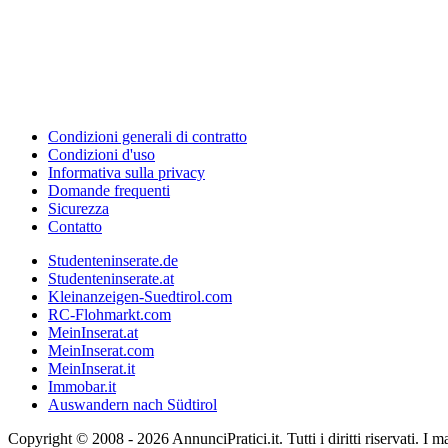
Condizioni generali di contratto
Condizioni d'uso
Informativa sulla privacy
Domande frequenti
Sicurezza
Contatto
Studenteninserate.de
Studenteninserate.at
Kleinanzeigen-Suedtirol.com
RC-Flohmarkt.com
MeinInserat.at
MeinInserat.com
MeinInserat.it
Immobar.it
Auswandern nach Südtirol
Copyright © 2008 - 2026 AnnunciPratici.it. Tutti i diritti riservati. I marc