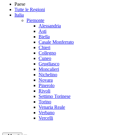
Paese
Tutte le Regioni
Italia
Piemonte
Alessandria
Asti
Biella
Casale Monferrato
Chieri
Collegno
Cuneo
Grugliasco
Moncalieri
Nichelino
Novara
Pinerolo
Rivoli
Settimo Torinese
Torino
Venaria Reale
Verbano
Vercelli