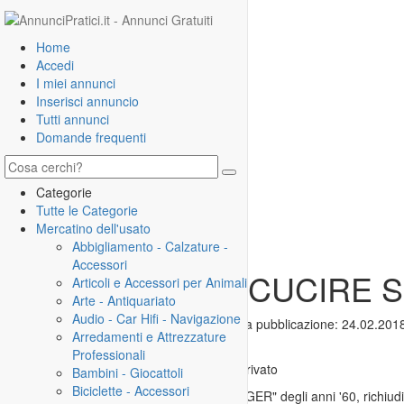
Home
Accedi
I miei annunci
Inserisci annuncio
Tutti annunci
Domande frequenti
Categorie
Tutte le Categorie
Mercatino dell'usato
Abbigliamento - Calzature -
Accessori
MACCHINA DA CUCIRE SI
Articoli e Accessori per Animali
Arte - Antiquariato
Audio - Car Hifi - Navigazione
N°:
135299
| Visualizzazioni:
2411
| Prima pubblicazione:
24.02.201
Arredamenti e Attrezzature
Professionali
26.02.2019, 23:41
Offerta
|
Annuncio privato
Bambini - Giocattoli
Biciclette - Accessori
Macchina da cucire originale marca "SINGER" degli anni '60, richiudib