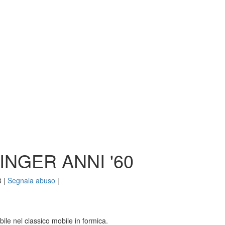
NGER ANNI '60
8
|
Segnala abuso
|
ile nel classico mobile in formica.