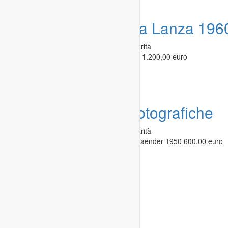
Offerta:
figurine Mira Lanza 196
Mercatino dell'usato
»
Collezionismo - Rarità
lotto figurine punti Mira Lanza (circa 300) 1.200,00 euro
Merano
-
26.03.2021
Offerta:
macchine fotografiche
Mercatino dell'usato
»
Collezionismo - Rarità
4 macchine fotografiche fra cui una Voitglaender 1950 600,00 euro
Merano
-
26.03.2021
Condizioni generali di contratto
Condizioni d'uso
Informativa sulla privacy
Domande frequenti