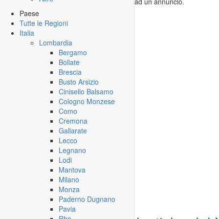
Solo utenti registrati possono rispondere ad un annuncio.
=> vai al
Login
o alla
Registrazione
Paese
Tutte le Regioni
Italia
Lombardia
Bergamo
Bollate
Brescia
Busto Arsizio
Cinisello Balsamo
Cologno Monzese
Como
Cremona
Gallarate
Lecco
Legnano
Lodi
Mantova
Annunci simili
Milano
Monza
Paderno Dugnano
Pavia
Rho