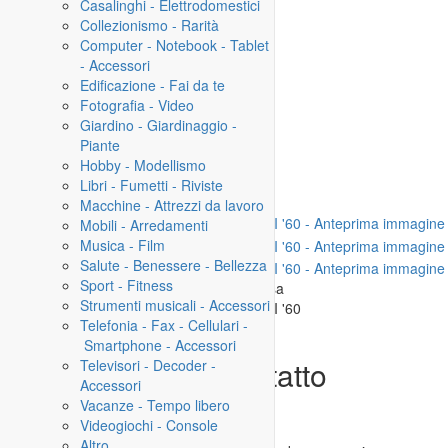
Casalinghi - Elettrodomestici
Funzionante. Ottimo stato.
Collezionismo - Rarità
Computer - Notebook - Tablet
Informazioni di contatto
- Accessori
Edificazione - Fai da te
Localitá:
46100 MANTOVA
Fotografia - Video
Telefono:
nessun dato
Giardino - Giardinaggio -
Piante
Rispondi
Hobby - Modellismo
Libri - Fumetti - Riviste
Macchine - Attrezzi da lavoro
Mobili - Arredamenti
Musica - Film
Salute - Benessere - Bellezza
Sport - Fitness
Per ingrandire l'immagina clicca su di essa
Strumenti musicali - Accessori
Telefonia - Fax - Cellulari -
Smartphone - Accessori
Informazioni di contatto
Televisori - Decoder -
Accessori
Vacanze - Tempo libero
Rispondere a questo annuncio
Videogiochi - Console
Avviso
Altro