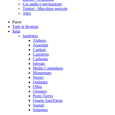
Car audio e navigazione
Trattori - Macchine agricole
Altro
Paese
Tutte le Regioni
Italia
Sardegna
Alghero
Assemini
Cagliari
Capoterra
Carbonia
Iglesias
Medio Campidano
Monserrato
Nuoro
Ogliastra
Olbia
Oristano
Porto Torres
Quartu Sant'Elena
Sassari
Selargius