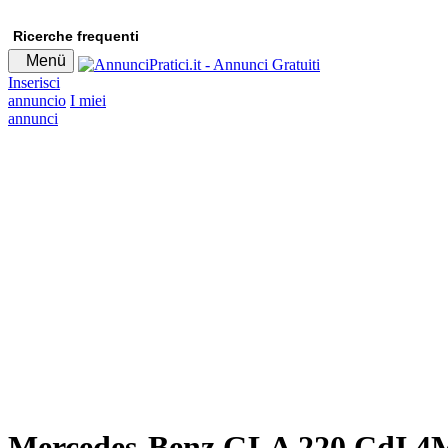
Ricerche frequenti
Menü
Inserisci
annuncio
I miei
annunci
Mercedes-Benz GLA 220 CdI 4M