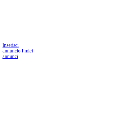
Inserisci
annuncio
I miei
annunci