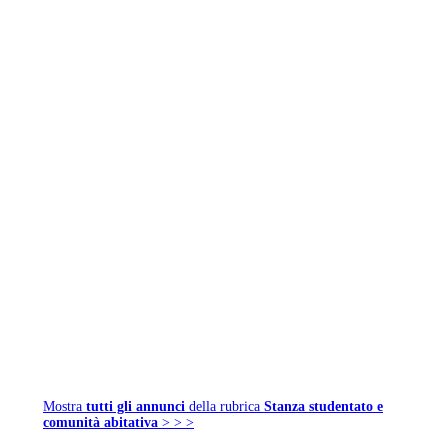
Mostra
tutti gli annunci
della rubrica
Stanza studentato e
comunità abitativa
> > >