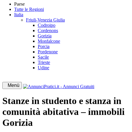
Paese
Tutte le Regioni
Italia
Friuli-Venezia Giulia
Codroipo
Cordenons
Gorizia
Monfalcone
Porcia
Pordenone
Sacile
Trieste
Udine
Menü
Stanze in studento e stanza in
comunità abitativa – immobili
Gorizia