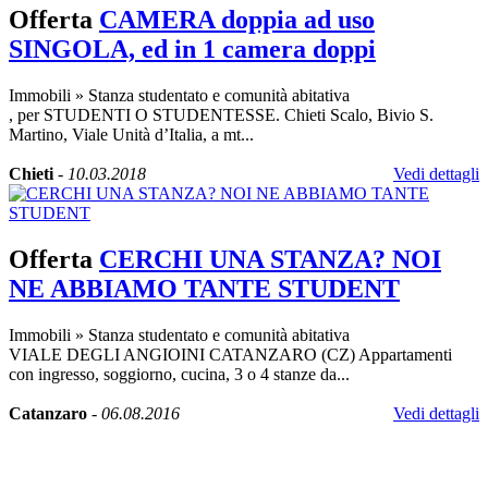
Offerta
CAMERA doppia ad uso
SINGOLA, ed in 1 camera doppi
Immobili
»
Stanza studentato e comunità abitativa
, per STUDENTI O STUDENTESSE. Chieti Scalo, Bivio S.
Martino, Viale Unità d’Italia, a mt...
Chieti
-
10.03.2018
Vedi dettagli
Offerta
CERCHI UNA STANZA? NOI
NE ABBIAMO TANTE STUDENT
Immobili
»
Stanza studentato e comunità abitativa
VIALE DEGLI ANGIOINI CATANZARO (CZ) Appartamenti
con ingresso, soggiorno, cucina, 3 o 4 stanze da...
Catanzaro
-
06.08.2016
Vedi dettagli