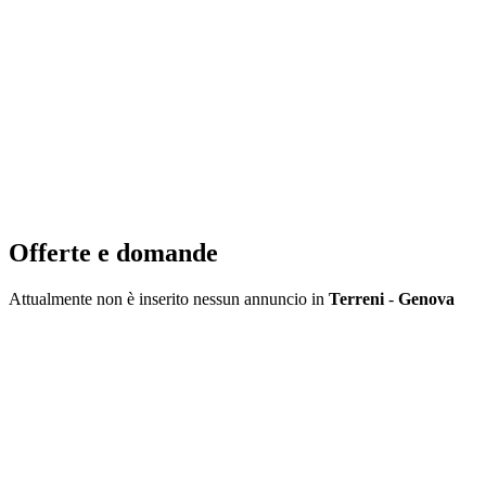
Offerte e domande
Attualmente non è inserito nessun annuncio in
Terreni
-
Genova
Inserisci annuncio
Registrazione veloce
con un solo passo!