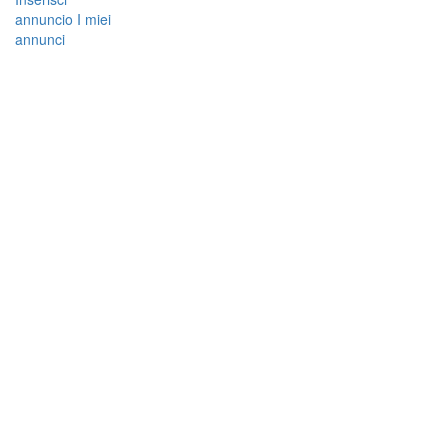
annuncio
I miei
annunci