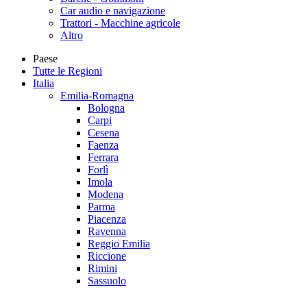
Car audio e navigazione
Trattori - Macchine agricole
Altro
Paese
Tutte le Regioni
Italia
Emilia-Romagna
Bologna
Carpi
Cesena
Faenza
Ferrara
Forlì
Imola
Modena
Parma
Piacenza
Ravenna
Reggio Emilia
Riccione
Rimini
Sassuolo