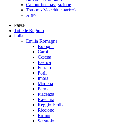
Car audio e navigazione
Trattori - Macchine agricole
Altro
Paese
Tutte le Regioni
Italia
Emilia-Romagna
Bologna
Carpi
Cesena
Faenza
Ferrara
Forlì
Imola
Modena
Parma
Piacenza
Ravenna
Reggio Emilia
Riccione
Rimini
Sassuolo