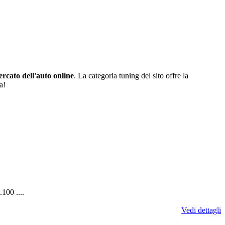
rcato dell'auto online
. La categoria tuning del sito offre la
a!
00 ....
Vedi dettagli