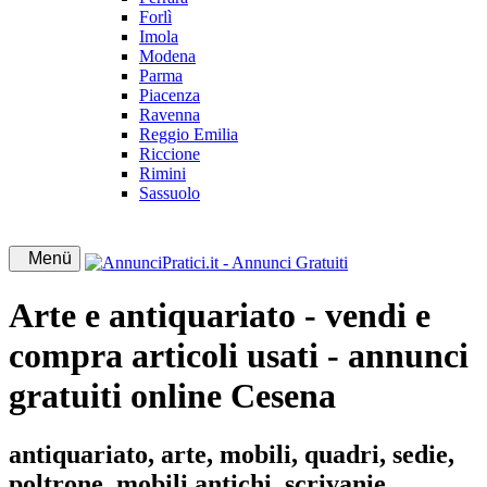
Forlì
Imola
Modena
Parma
Piacenza
Ravenna
Reggio Emilia
Riccione
Rimini
Sassuolo
Menü
Arte e antiquariato - vendi e
compra articoli usati - annunci
gratuiti online Cesena
antiquariato, arte, mobili, quadri, sedie,
poltrone, mobili antichi, scrivanie,