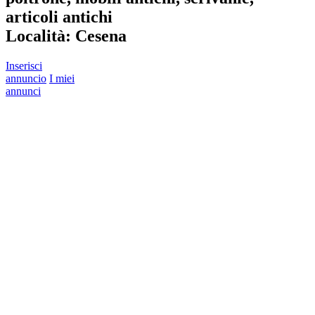
articoli antichi
Località:
Cesena
Inserisci
annuncio
I miei
annunci