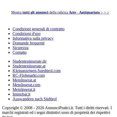
Mostra
tutti gli annunci
della rubrica
Arte - Antiquariato
> > >
Condizioni generali di contratto
Condizioni d'uso
Informativa sulla privacy
Domande frequenti
Sicurezza
Contatto
Studenteninserate.de
Studenteninserate.at
Kleinanzeigen-Suedtirol.com
RC-Flohmarkt.com
MeinInserat.at
MeinInserat.com
MeinInserat.it
Immobar.it
Auswandern nach Südtirol
Copyright © 2008 - 2026 AnnunciPratici.it. Tutti i diritti riservati. I
marchi registrati ed i segni distintivi sono di proprietà dei rispettivi