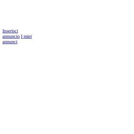
Inserisci
annuncio
I miei
annunci