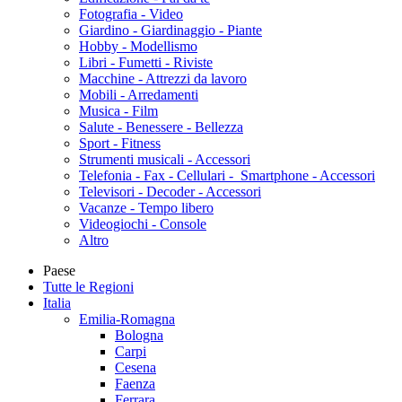
Fotografia - Video
Giardino - Giardinaggio - Piante
Hobby - Modellismo
Libri - Fumetti - Riviste
Macchine - Attrezzi da lavoro
Mobili - Arredamenti
Musica - Film
Salute - Benessere - Bellezza
Sport - Fitness
Strumenti musicali - Accessori
Telefonia - Fax - Cellulari - Smartphone - Accessori
Televisori - Decoder - Accessori
Vacanze - Tempo libero
Videogiochi - Console
Altro
Paese
Tutte le Regioni
Italia
Emilia-Romagna
Bologna
Carpi
Cesena
Faenza
Ferrara