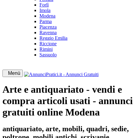
Forlì
Imola
Modena
Parma
Piacenza
Ravenna
Reggio Emilia
Riccione
Rimini
Sassuolo
Menü
Arte e antiquariato - vendi e
compra articoli usati - annunci
gratuiti online Modena
antiquariato, arte, mobili, quadri, sedie,
poltrone, mobili antichi, scrivanie,