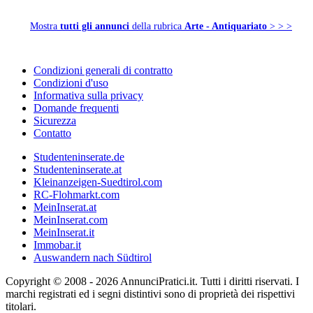
Mostra
tutti gli annunci
della rubrica
Arte - Antiquariato
> > >
Condizioni generali di contratto
Condizioni d'uso
Informativa sulla privacy
Domande frequenti
Sicurezza
Contatto
Studenteninserate.de
Studenteninserate.at
Kleinanzeigen-Suedtirol.com
RC-Flohmarkt.com
MeinInserat.at
MeinInserat.com
MeinInserat.it
Immobar.it
Auswandern nach Südtirol
Copyright © 2008 - 2026 AnnunciPratici.it. Tutti i diritti riservati. I
marchi registrati ed i segni distintivi sono di proprietà dei rispettivi
titolari.