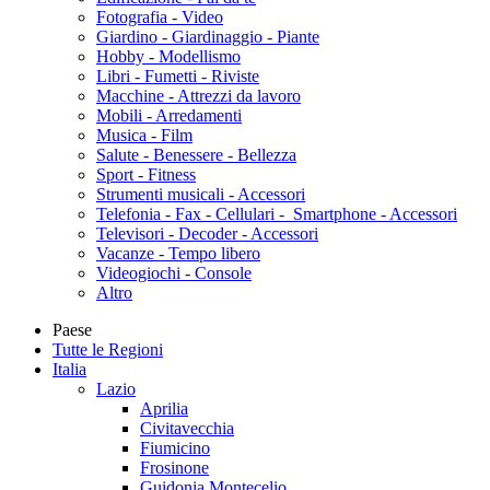
Fotografia - Video
Giardino - Giardinaggio - Piante
Hobby - Modellismo
Libri - Fumetti - Riviste
Macchine - Attrezzi da lavoro
Mobili - Arredamenti
Musica - Film
Salute - Benessere - Bellezza
Sport - Fitness
Strumenti musicali - Accessori
Telefonia - Fax - Cellulari - Smartphone - Accessori
Televisori - Decoder - Accessori
Vacanze - Tempo libero
Videogiochi - Console
Altro
Paese
Tutte le Regioni
Italia
Lazio
Aprilia
Civitavecchia
Fiumicino
Frosinone
Guidonia Montecelio