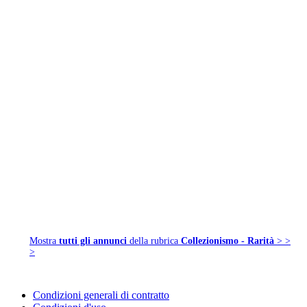
Mostra
tutti gli annunci
della rubrica
Collezionismo - Rarità
> >
>
Condizioni generali di contratto