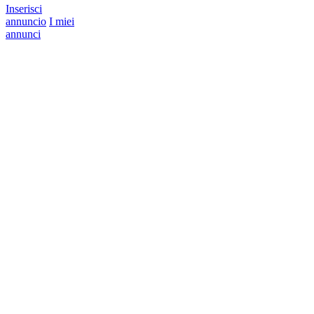
Inserisci
annuncio
I miei
annunci