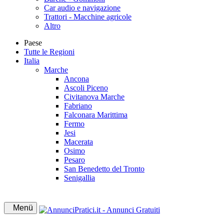
Car audio e navigazione
Trattori - Macchine agricole
Altro
Paese
Tutte le Regioni
Italia
Marche
Ancona
Ascoli Piceno
Civitanova Marche
Fabriano
Falconara Marittima
Fermo
Jesi
Macerata
Osimo
Pesaro
San Benedetto del Tronto
Senigallia
Menü