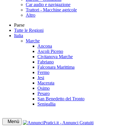
Car audio e navigazione
Trattori - Macchine agricole
Altro
Paese
Tutte le Regioni
Italia
Marche
Ancona
Ascoli Piceno
Civitanova Marche
Fabriano
Falconara Marittima
Fermo
Jesi
Macerata
Osimo
Pesaro
San Benedetto del Tronto
Senigallia
Menü